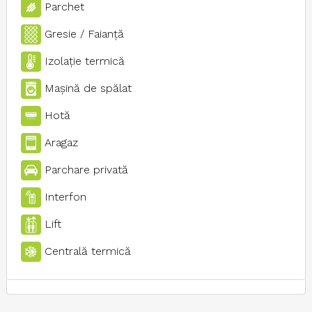
Parchet
Gresie / Faianţă
Izolaţie termică
Maşină de spălat
Hotă
Aragaz
Parchare privată
Interfon
Lift
Centrală termică