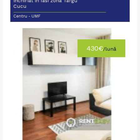
inchiriat in Iasi zona Targu
Cucu
Centru - UMF
430€
/lună