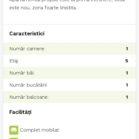
este nou, zona foarte linistita.
Caracteristici
Număr camere:
1
Etaj:
5
Număr băi:
1
Număr bucătării:
1
Număr balcoane:
1
Facilități
Complet mobilat