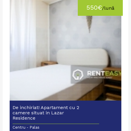
550€
/lună
De inchiriat! Apartament cu 2
camere situat in Lazar
Residence
Centru - Palas