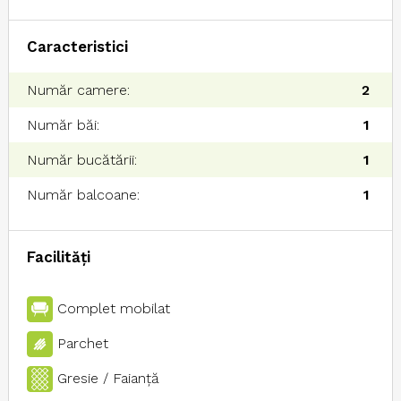
Caracteristici
Număr camere:
2
Număr băi:
1
Număr bucătării:
1
Număr balcoane:
1
Facilități
Complet mobilat
Parchet
Gresie / Faianţă