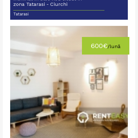
zona Tatarasi - Ciurchi
Tatarasi
600€
/lună