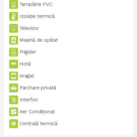
Tamplărie PVC
Izolaţie termică
Televizor
Maşină de spălat
Frigider
Hotă
Aragaz
Parchare privată
Interfon
Aer Condiţionat
Centrală termică