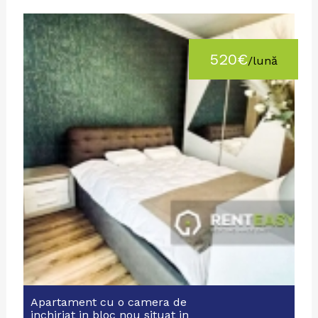
520€
/lună
Apartament cu o camera de
inchiriat in bloc nou situat in