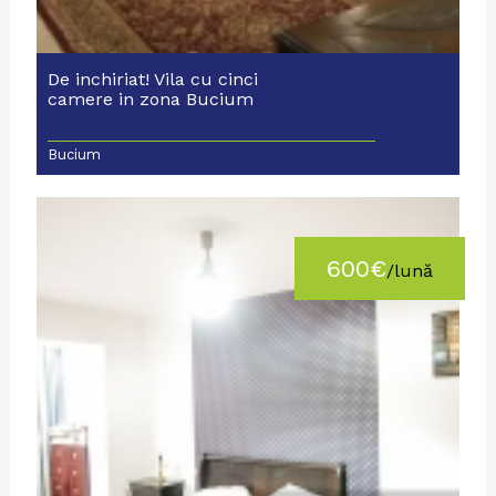
De inchiriat! Vila cu cinci
camere in zona Bucium
Bucium
600€
/lună