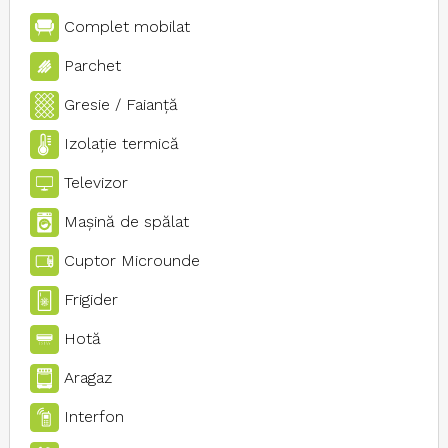
Complet mobilat
Parchet
Gresie / Faianţă
Izolaţie termică
Televizor
Maşină de spălat
Cuptor Microunde
Frigider
Hotă
Aragaz
Interfon