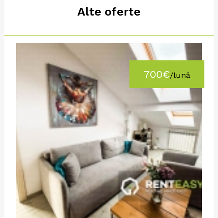
Alte oferte
700€
/lună