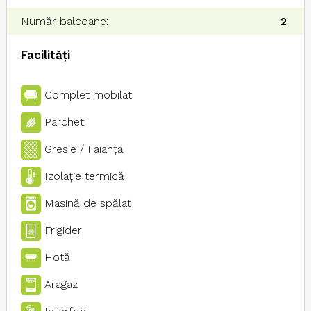
Număr balcoane:
2
Facilități
Complet mobilat
Parchet
Gresie / Faianţă
Izolaţie termică
Maşină de spălat
Frigider
Hotă
Aragaz
Interfon