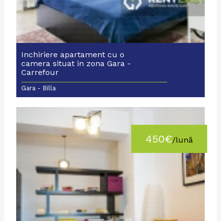
Inchiriere apartament cu o
camera situat in zona Gara -
Carrefour
Gara - Billa
450€
/lună