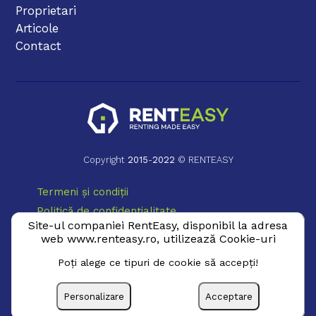
Proprietari
Articole
Contact
Copyright
2015
-
2022
© RENTEASY
Termeni și condiții
Politică de confidențialitate
Site-ul companiei RentEasy, disponibil la adresa
Politică Cookie
web www.renteasy.ro, utilizează Cookie-uri
ANPC
Poţi alege ce tipuri de cookie să accepţi!
Personalizare
Acceptare