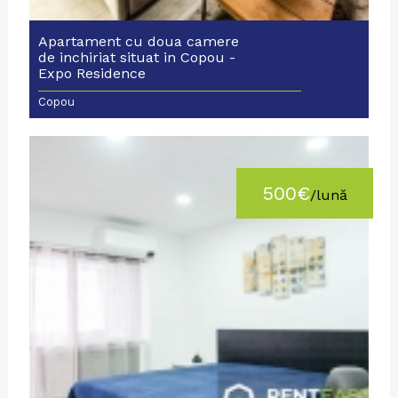
Apartament cu doua camere
de inchiriat situat in Copou -
Expo Residence
Copou
500€
/lună