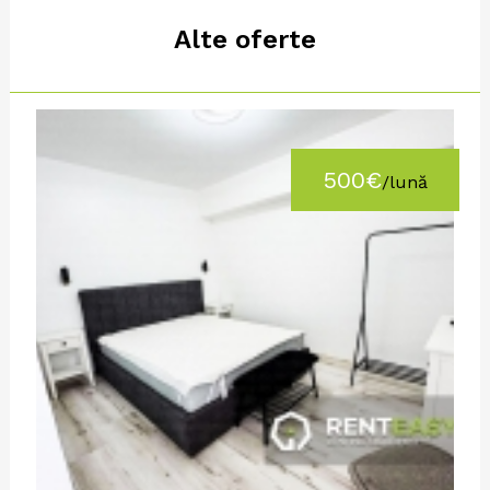
Alte oferte
500€
/lună