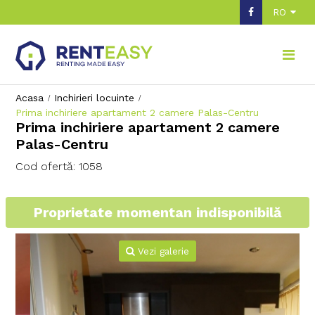
RO
Acasa
Inchirieri locuinte
Prima inchiriere apartament 2 camere Palas-Centru
Prima inchiriere apartament 2 camere
Palas-Centru
Cod ofertă: 1058
Proprietate momentan indisponibilă
Vezi galerie