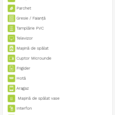
Parchet
Gresie / Faianţă
Tamplărie PVC
Televizor
Maşină de spălat
Cuptor Microunde
Frigider
Hotă
Aragaz
Maşină de spălat vase
Interfon