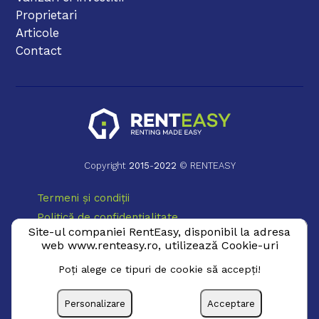
Proprietari
Articole
Contact
Copyright
2015
-
2022
© RENTEASY
Termeni și condiții
Politică de confidențialitate
Site-ul companiei RentEasy, disponibil la adresa
Politică Cookie
web www.renteasy.ro, utilizează Cookie-uri
ANPC
Poţi alege ce tipuri de cookie să accepţi!
Personalizare
Acceptare