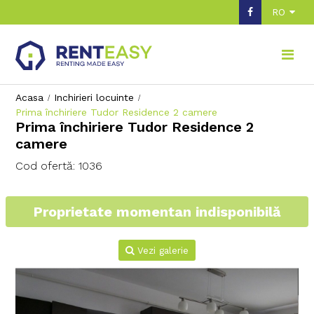
RO
Acasa
Inchirieri locuinte
Prima închiriere Tudor Residence 2 camere
Prima închiriere Tudor Residence 2
camere
Cod ofertă: 1036
Proprietate momentan indisponibilă
Vezi galerie