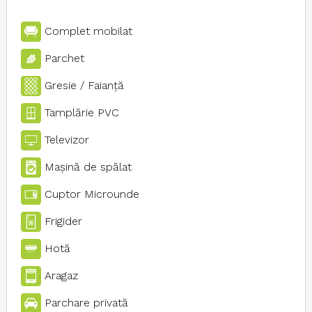
Complet mobilat
Parchet
Gresie / Faianţă
Tamplărie PVC
Televizor
Maşină de spălat
Cuptor Microunde
Frigider
Hotă
Aragaz
Parchare privată