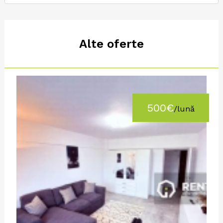
Alte oferte
500€
/lună