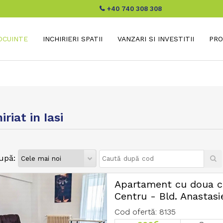
+40 740 308 308
LOCUINTE
INCHIRIERI SPATII
VANZARI SI INVESTITII
PRO
iat in Iasi
upă:
Apartament cu doua ca
Centru - Bld. Anastasie
Cod ofertă: 8135