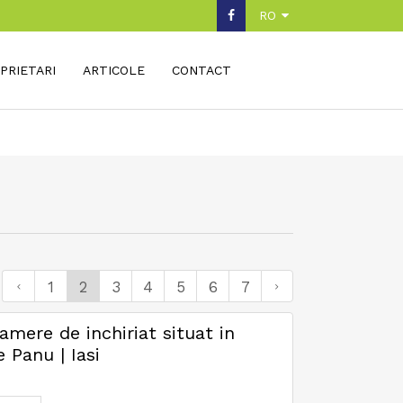
RO
PRIETARI
ARTICOLE
CONTACT
1
2
3
4
5
6
7
mere de inchiriat situat in
 Panu | Iasi