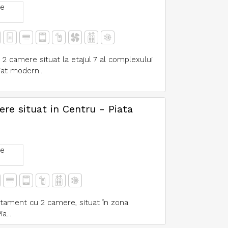
e
 2 camere situat la etajul 7 al complexului
at modern...
e situat in Centru - Piata
e
rtament cu 2 camere, situat în zona
a...