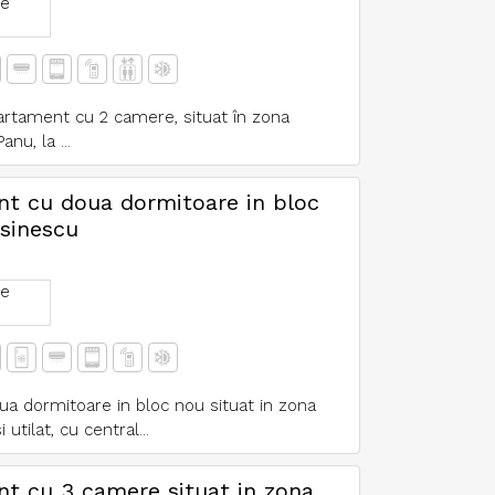
e
partament cu 2 camere, situat în zona
nu, la ...
ent cu doua dormitoare in bloc
csinescu
e
ua dormitoare in bloc nou situat in zona
tilat, cu central...
nt cu 3 camere situat in zona