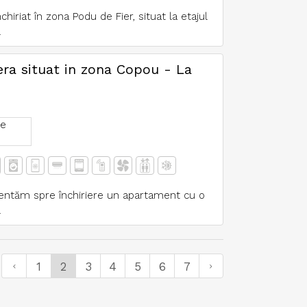
iriat în zona Podu de Fier, situat la etajul
.
ra situat in zona Copou - La
e
entăm spre închiriere un apartament cu o
.
1
2
3
4
5
6
7