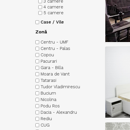
3 camere
4 camere
5 camere
Case / Vile
Zonă
Centru - UMF
Centru - Palas
Copou
Pacurari
Gara - Billa
Moara de Vant
Tatarasi
Tudor Vladimirescu
Bucium
Nicolina
Podu Ros
Dacia - Alexandru
Rediu
CUG