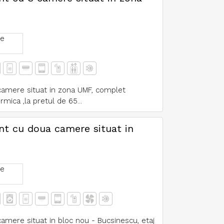
e
 camere situat in zona UMF, complet
rmica ,la pretul de 65...
ent cu doua camere situat in
e
camere situat in bloc nou - Bucsinescu, etaj