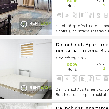
600
Camer
2
/lună
Se oferă spre închiriere un a
Centrală, pe strada Anastasie Pa
De inchiriat! Apartam
nou situat in zona Bu
Cod ofertă: 5767
500
Camer
2
/lună
De inchiriat! Apartament cu do
Bucsinescu, complet mobilat si u
De inchiriat! Apartame