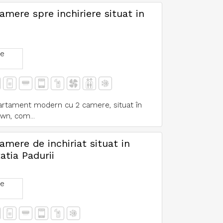
mere spre inchiriere situat in
e
partament modern cu 2 camere, situat în
wn, com...
mere de inchiriat situat in
atia Padurii
e