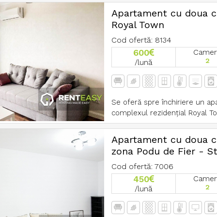
Apartament cu doua ca
Royal Town
Cod ofertă: 8134
600
Camer
2
/lună
Se oferă spre închiriere un a
complexul rezidențial Royal To
Apartament cu doua ca
zona Podu de Fier - St
Cod ofertă: 7006
450
Camer
2
/lună