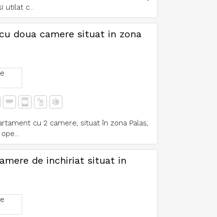
utilat c...
 cu doua camere situat in zona
e
artament cu 2 camere, situat în zona Palas,
ope...
mere de inchiriat situat in
e