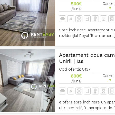
560
Camer
2
/lună
Spre închiriere, apartament cu
rezidențial Royal Town, amenaj
Apartament doua camer
Unirii | Iasi
Cod ofertă: 8137
600
Camer
2
/lună
e oferă spre închiriere un apa
ultracentrală, în apropiere de Pi