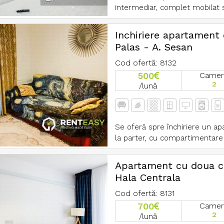
intermediar, complet mobilat si 
Inchiriere apartament
Palas - A. Sesan
Cod ofertă: 8132
500
Camer
2
/lună
Se oferă spre închiriere un ap
la parter, cu compartimentare 
Apartament cu doua ca
Hala Centrala
Cod ofertă: 8131
700
Camer
2
/lună