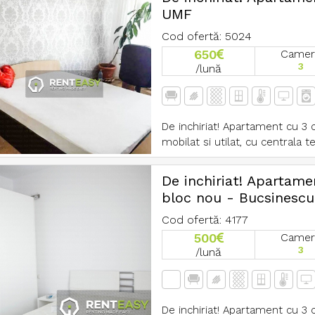
UMF
Cod ofertă: 5024
650
Camer
3
/lună
De inchiriat! Apartament cu 3
mobilat si utilat, cu centrala te
De inchiriat! Apartam
bloc nou - Bucsinescu
Cod ofertă: 4177
500
Camer
3
/lună
De inchiriat! Apartament cu 3 