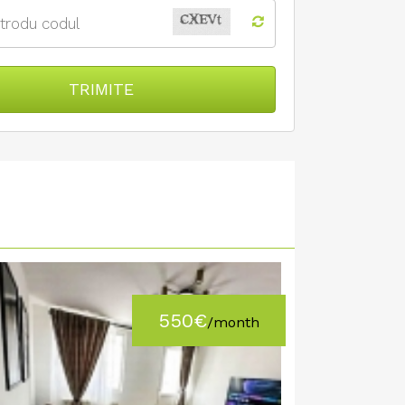
TRIMITE
550€
/month