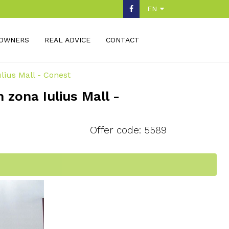
EN
OWNERS
REAL ADVICE
CONTACT
lius Mall - Conest
 zona Iulius Mall -
Offer code: 5589