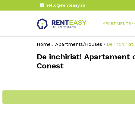
hello@renteasy.ro
APARTMENTS/
Home
Apartments/Houses
De inchiriat
De inchiriat! Apartament 
Conest