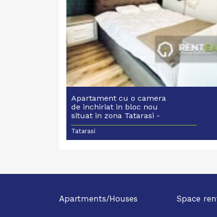
Apartament cu o camera
de inchiriat in bloc nou
situat in zona Tatarasi -
Ciurchi
Tatarasi
Apartments/Houses
Space ren