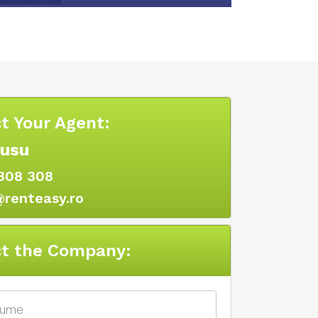
t Your Agent:
Rusu
308 308
@renteasy.ro
t the Company: