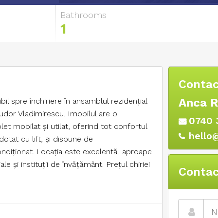
Bathrooms
1
Contac
Anca 
 spre închiriere în ansamblul rezidențial
udor Vladimirescu. Imobilul are o
0740 
t mobilat și utilat, oferind tot confortul
hello
otat cu lift, și dispune de
ondiționat. Locația este excelentă, aproape
 și instituții de învățământ. Prețul chiriei
Contac