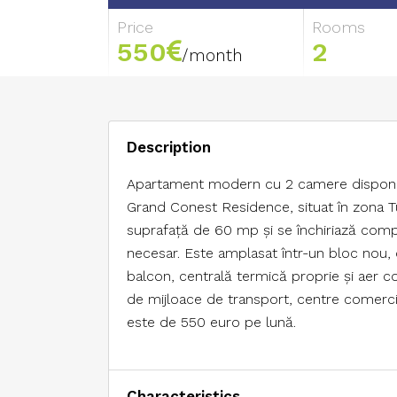
Price
Rooms
550
2
/month
Description
Apartament modern cu 2 camere disponibil
Grand Conest Residence, situat în zona T
suprafață de 60 mp și se închiriază comple
necesar. Este amplasat într-un bloc nou, d
balcon, centrală termică proprie și aer c
de mijloace de transport, centre comerciale
este de 550 euro pe lună.
Characteristics