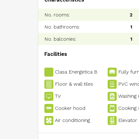
No. rooms:
2
No. bathrooms:
1
No. balconies:
1
Facilities
Clasa Energetica B
Fully fur
Floor & wall tiles
PVC win
TV
Washing
Cooker hood
Cooking 
Air conditioning
Elevator