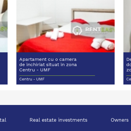
Apartament cu o camera
De
de inchiriat situat in zona
d
Centru - UMF
zo
Centru - UMF
Ce
tal
Real estate investments
Owners