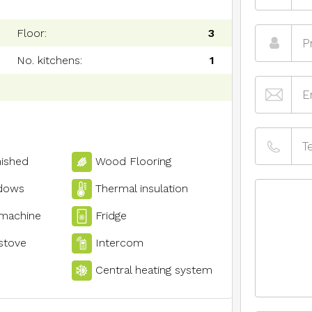
Floor:
3
No. kitchens:
1
nished
Wood Flooring
dows
Thermal insulation
 machine
Fridge
stove
Intercom
Central heating system