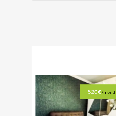
520€
/mont