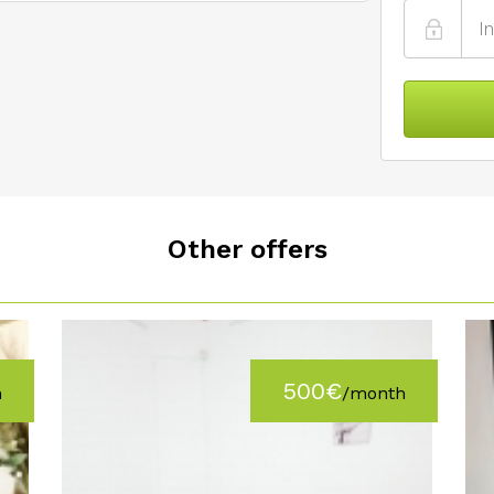
Other offers
500€
h
/month