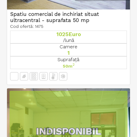
Spatiu comercial de inchiriat situat
ultracentral - suprafata 50 mp
Cod ofertă: 1475
1025Euro
/lună
Camere
1
Suprafață
2
50m
INDISPONIBIL