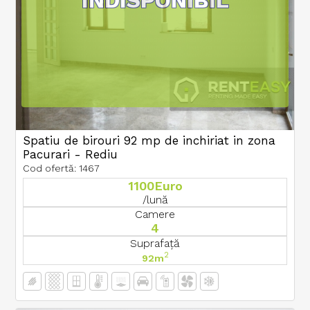
INDISPONIBIL
Spatiu de birouri 92 mp de inchiriat in zona
Pacurari - Rediu
Cod ofertă: 1467
1100Euro
/lună
Camere
4
Suprafață
2
92m