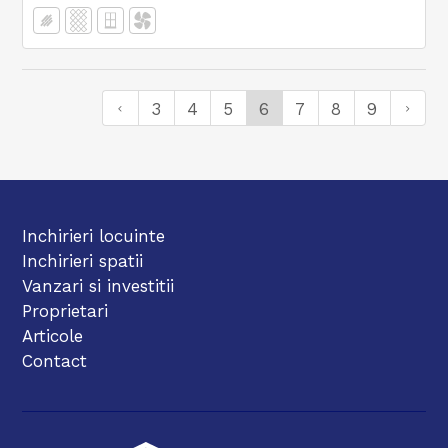
3
4
5
6
7
8
9
Inchirieri locuinte
Inchirieri spatii
Vanzari si investitii
Proprietari
Articole
Contact