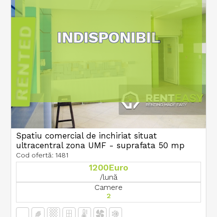
INDISPONIBIL
Spatiu comercial de inchiriat situat
ultracentral zona UMF - suprafata 50 mp
Cod ofertă: 1481
1200Euro
/lună
Camere
2