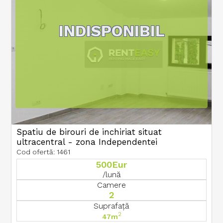
INDISPONIBIL
Spatiu de birouri de inchiriat situat
ultracentral - zona Independentei
Cod ofertă: 1461
500Eur
/lună
Camere
2
Suprafață
2
47m