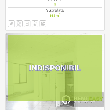
2
Suprafață
2
143m
INDISPONIBIL