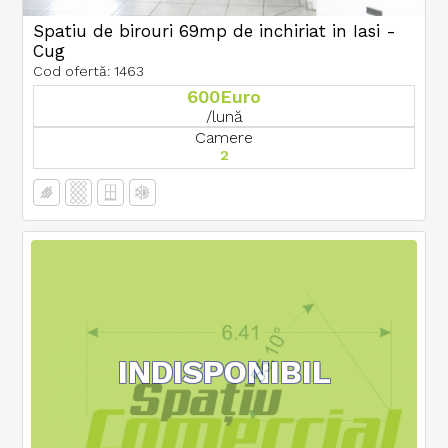
Spatiu de birouri 69mp de inchiriat in Iasi -
Cug
Cod ofertă: 1463
600Euro
/lună
Camere
2
INDISPONIBIL