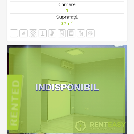
Camere
1
Suprafață
2
37m
INDISPONIBIL