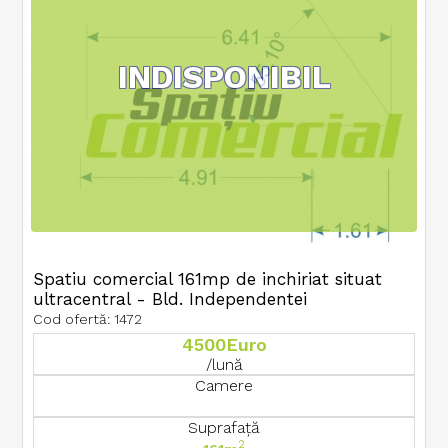
INDISPONIBIL
Spatiu comercial 161mp de inchiriat situat
ultracentral - Bld. Independentei
Cod ofertă: 1472
4500Euro
/lună
Camere
Suprafață
2