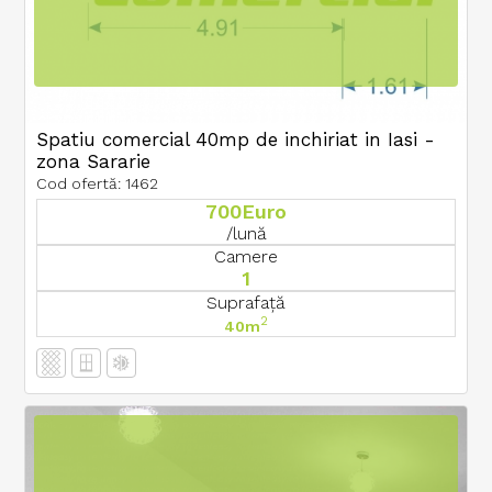
Spatiu comercial 40mp de inchiriat in Iasi -
zona Sararie
Cod ofertă: 1462
700Euro
/lună
Camere
1
Suprafață
2
40m