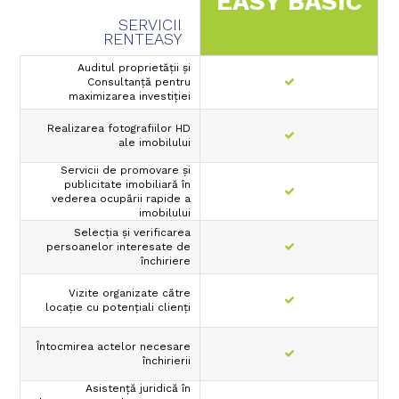
EASY BASIC
SERVICII
RENTEASY
Auditul proprietății și
Consultanţă pentru
maximizarea investiţiei
Realizarea fotografiilor HD
ale imobilului
Servicii de promovare şi
publicitate imobiliară în
vederea ocupării rapide a
imobilului
Selecţia şi verificarea
persoanelor interesate de
închiriere
Vizite organizate către
locaţie cu potenţiali clienţi
Întocmirea actelor necesare
închirierii
Asistenţă juridică în