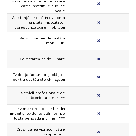
depunerea actelor necesare
către instituţiile publice
locale
Asistenţă juridică în evidenţa
şi plata impozitelor
corespunzătoare imobilului
Servicii de mentenanţă a
imobilului*
Colectarea chiriei lunare
Evidenţa facturilor şi plăţilor
pentru utilităţi ale chiriaşului
Servicii profesionale de
curăţenie la cerere**
Inventarierea bunurilor din
imobil şi evidenţa stării lor pe
toată perioada închirierii***
Organizarea vizitelor către
proprietate