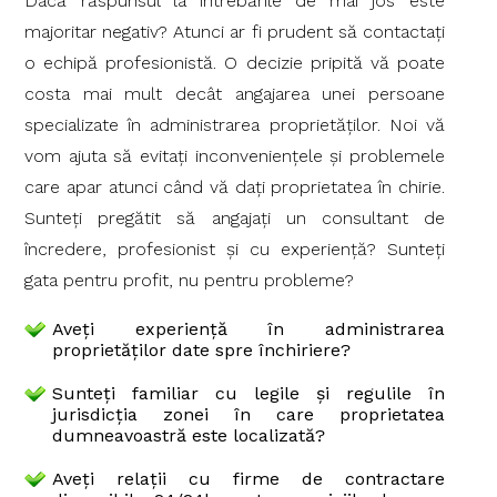
Dacă răspunsul la întrebările de mai jos este
majoritar negativ? Atunci ar fi prudent să contactaţi
o echipă profesionistă. O decizie pripită vă poate
costa mai mult decât angajarea unei persoane
specializate în administrarea proprietăţilor. Noi vă
vom ajuta să evitaţi inconvenienţele şi problemele
care apar atunci când vă daţi proprietatea în chirie.
Sunteţi pregătit să angajaţi un consultant de
încredere, profesionist şi cu experienţă? Sunteţi
gata pentru profit, nu pentru probleme?
Aveţi experienţă în administrarea
proprietăţilor date spre închiriere?
Sunteţi familiar cu legile şi regulile în
jurisdicţia zonei în care proprietatea
dumneavoastră este localizată?
Aveţi relaţii cu firme de contractare