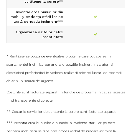
curăţenie la cerere**
Inventarierea bunurilor din
imobil şi evidenţa stării lor pe
toată perioada închirierii***
Organizarea vizitelor către
proprietate
* RentEasy se ocupa de eventualele probleme care pot aparea in
apartamentul inchiriat, punand la dispozitie ingineri, instalatori si
electricieni profesionisti in vederea realizarii oricarei lucrari de reparatii,
chiar si in situatii de urgenta.
Costurile sunt facturate separat, in functie de problema in cauza, acestea
fiind transparente si corecte.
** Costurile serviciilor de curatenie la cerere sunt facturate separat.
*** Inventarierea bunurilor din imobil si evidenta starii lor pe toata
perioada inchirierii se face prin proces verbal de predare-primire la