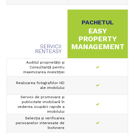
PACHETUL
EASY
PROPERTY
MANAGEMENT
SERVICII
RENTEASY
Auditul proprietății și
Consultanţă pentru
maximizarea investiţiei
Realizarea fotografiilor HD
ale imobilului
Servicii de promovare şi
publicitate imobiliară în
vederea ocupării rapide a
imobilului
Selecţia şi verificarea
persoanelor interesate de
închiriere