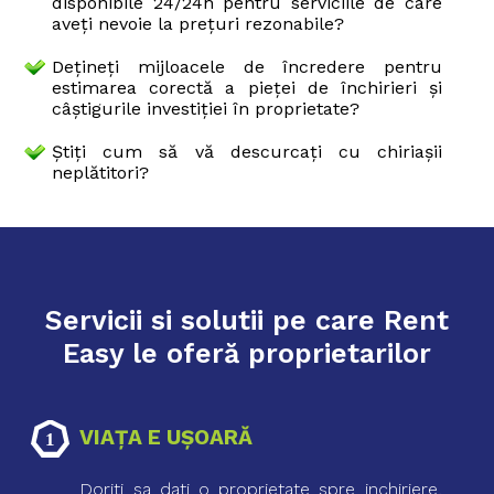
disponibile 24/24h pentru serviciile de care
aveţi nevoie la preţuri rezonabile?
Deţineţi mijloacele de încredere pentru
estimarea corectă a pieţei de închirieri şi
câştigurile investiţiei în proprietate?
Ştiţi cum să vă descurcaţi cu chiriaşii
neplătitori?
Servicii si solutii pe care Rent
Easy le oferă proprietarilor
VIAŢA E UŞOARĂ
Doriti sa dati o proprietate spre inchiriere,