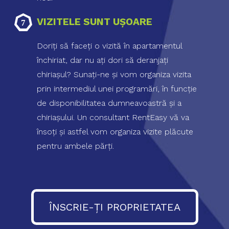
VIZITELE SUNT UŞOARE
Doriţi să faceţi o vizită în apartamentul
închiriat, dar nu aţi dori să deranjaţi
chiriaşul? Sunaţi-ne şi vom organiza vizita
prin intermediul unei programări, în funcţie
de disponibilitatea dumneavoastră şi a
chiriaşului. Un consultant RentEasy vă va
însoţi şi astfel vom organiza vizite plăcute
pentru ambele părţi.
ÎNSCRIE-ȚI PROPRIETATEA