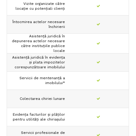
Vizite organizate către
locaţie cu potenţiali clienţi
Întocmirea actelor necesare
închirierii
Asistenţă juridică în
depunerea actelor necesare
către instituţiile publice
locale
Asistenţă juridică în evidenţa
şi plata impozitelor
corespunzătoare imobilului
Servicii de mentenanţă a
imobilului*
Colectarea chiriei lunare
Evidenţa facturilor şi plăţilor
pentru utilităţi ale chiriaşului
Servicii profesionale de