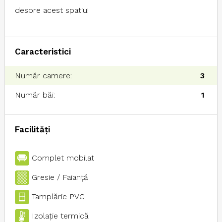
despre acest spatiu!
Caracteristici
Număr camere:
3
Număr băi:
1
Facilități
Complet mobilat
Gresie / Faianţă
Tamplărie PVC
Izolaţie termică