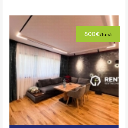
800€
/lună