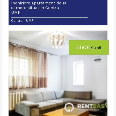
Inchiriere apartament doua
camere situat in Centru -
UMF
Centru - UMF
650€
/lună