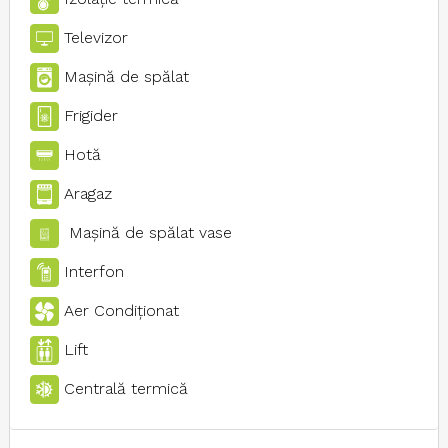
Televizor
Maşină de spălat
Frigider
Hotă
Aragaz
Maşină de spălat vase
Interfon
Aer Condiţionat
Lift
Centrală termică