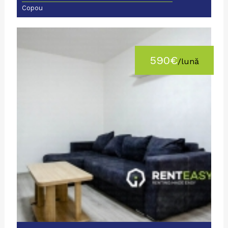
Copou
590€
/lună