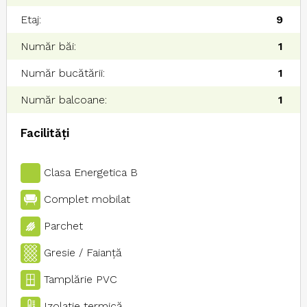
Etaj:
9
Număr băi:
1
Număr bucătării:
1
Număr balcoane:
1
Facilități
Clasa Energetica B
Complet mobilat
Parchet
Gresie / Faianţă
Tamplărie PVC
Izolaţie termică