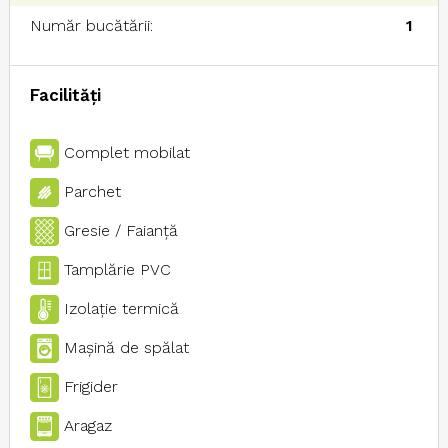
Număr bucătării:
1
Facilități
Complet mobilat
Parchet
Gresie / Faianţă
Tamplărie PVC
Izolaţie termică
Maşină de spălat
Frigider
Aragaz