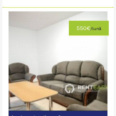
550€
/lună