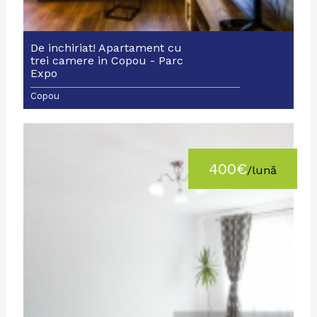
De inchiriat! Apartament cu
trei camere in Copou - Parc
Expo
Copou
400€
/lună