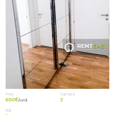
Preț
Camere
600
2
/lună
Băi