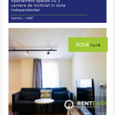
Apartament spatios cu 2
camere de inchiriat in zona
Independentei
Centru - UMF
800€
/lună