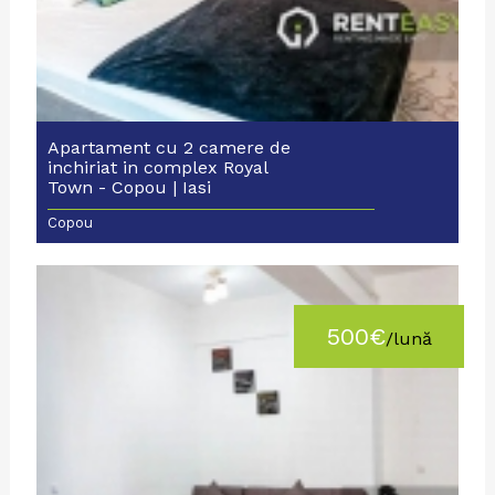
Apartament cu 2 camere de
inchiriat in complex Royal
Town - Copou | Iasi
Copou
500€
/lună