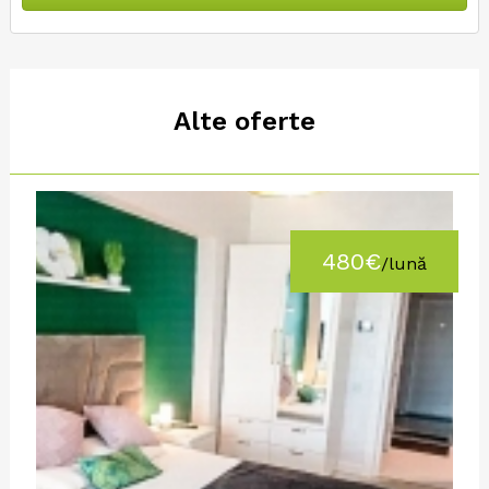
Alte oferte
480€
/lună