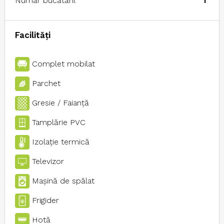
Număr bucătării:
1
Facilități
Complet mobilat
Parchet
Gresie / Faianţă
Tamplărie PVC
Izolaţie termică
Televizor
Maşină de spălat
Frigider
Hotă