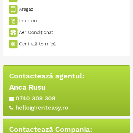
Aragaz
Interfon
Aer Condiţionat
Centrală termică
Contactează agentul:
Anca Rusu
0740 308 308
hello@renteasy.ro
Contactează Compania: