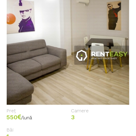
Preț
Camere
550
3
/lună
Băi