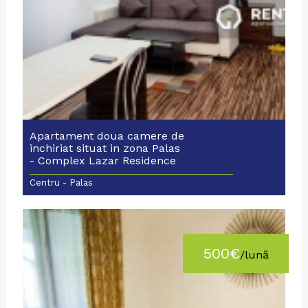
Apartament doua camere de
inchiriat situat in zona Palas
- Complex Lazar Residence
Centru - Palas
500€
/lună