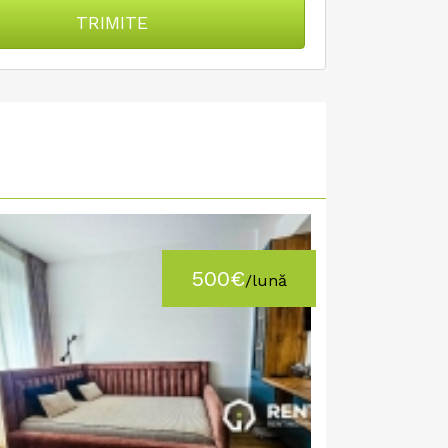
TRIMITE
500€
/lună