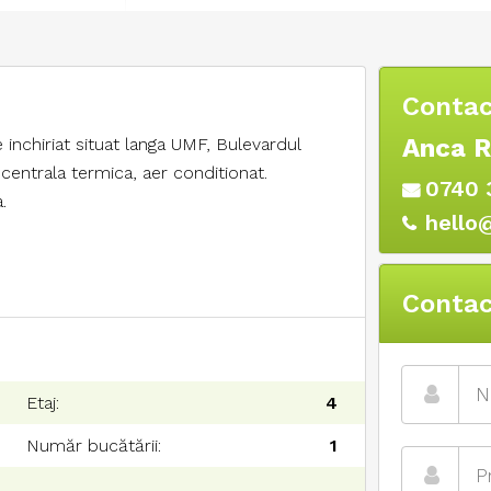
Contac
Anca 
chiriat situat langa UMF, Bulevardul
centrala termica, aer conditionat.
0740 
.
hello
Contac
Etaj:
4
Număr bucătării:
1