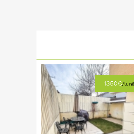
1350€
/lun