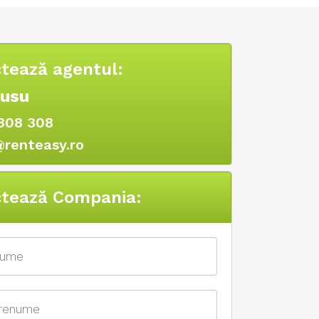
tează agentul:
Rusu
308 308
@renteasy.ro
tează Compania: