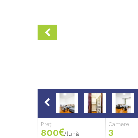
Preț
Camere
800
3
/lună