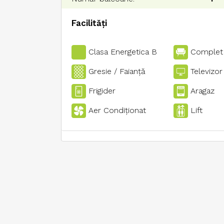
Facilități
Clasa Energetica B
Complet
Gresie / Faianţă
Televizor
Frigider
Aragaz
Aer Condiţionat
Lift