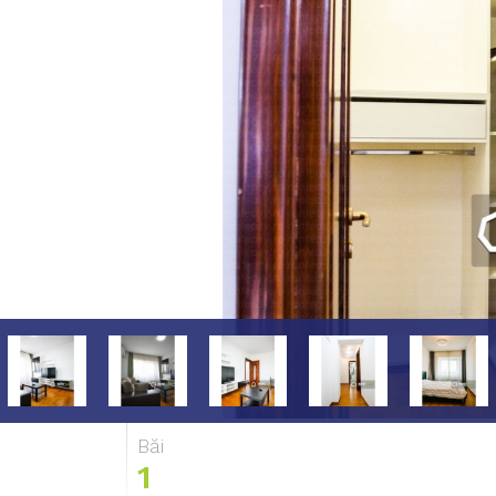
Băi
1