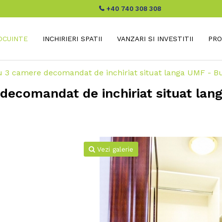
+40 740 308 308
LOCUINTE
INCHIRIERI SPATII
VANZARI SI INVESTITII
PRO
 3 camere decomandat de inchiriat situat langa UMF - B
ecomandat de inchiriat situat lan
Vezi galerie