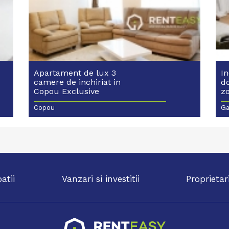
Apartament de lux 3
I
camere de inchiriat in
d
Copou Exclusive
zo
Residence - Bloc nou
Copou
Ga
patii
Vanzari si investitii
Proprietar