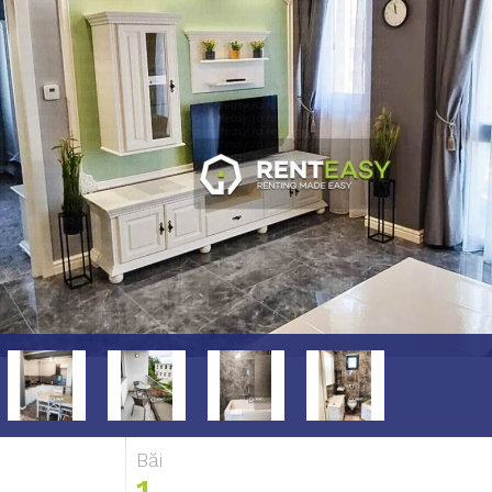
Băi
1