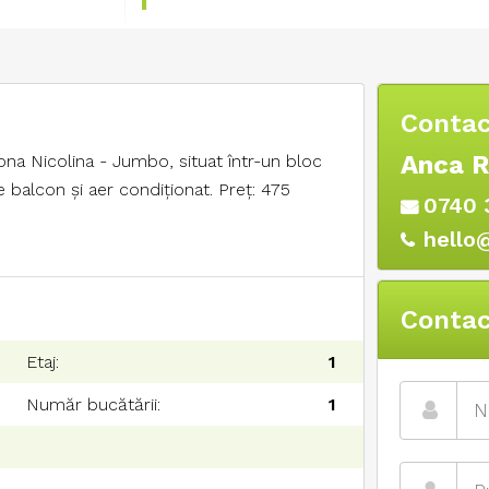
Contac
Anca 
na Nicolina - Jumbo, situat într-un bloc
 balcon și aer condiționat. Preț: 475
0740 
hello
Contac
Etaj:
1
Număr bucătării:
1