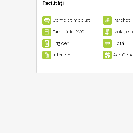
Facilități
Complet mobilat
Parchet
Tamplărie PVC
Izolaţie 
Frigider
Hotă
Interfon
Aer Cond