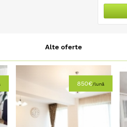
Alte oferte
850€
ă
/lună