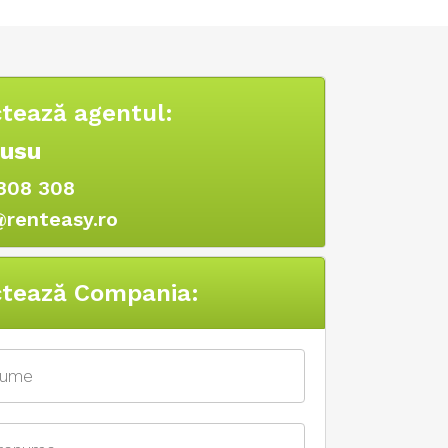
tează agentul:
Rusu
308 308
@renteasy.ro
tează Compania: