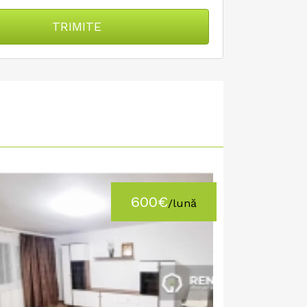
TRIMITE
600€
/lună