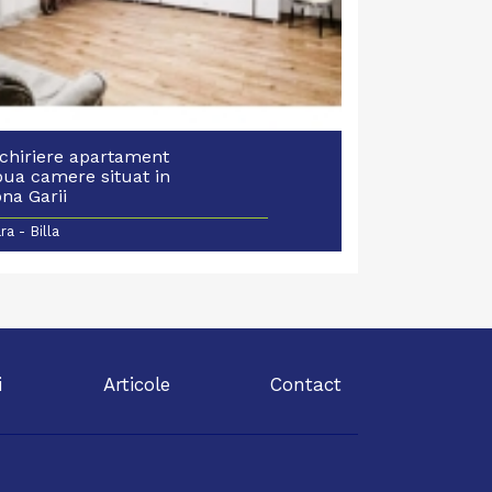
nchiriere apartament
oua camere situat in
na Garii
ra - Billa
i
Articole
Contact