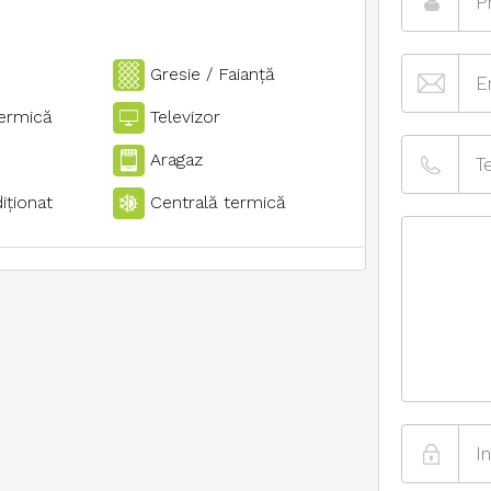
Gresie / Faianţă
termică
Televizor
Aragaz
iţionat
Centrală termică