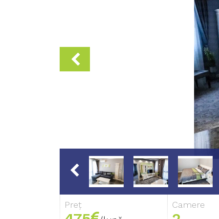
Preț
Camere
475
2