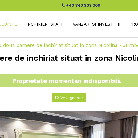
+40 740 308 308
LOCUINTE
INCHIRIERI SPATII
VANZARI SI INVESTITII
PRO
 doua camere de inchiriat situat in zona Nicolina - Jumb
e de inchiriat situat in zona Nico
Proprietate momentan indisponibilă
Vezi galerie