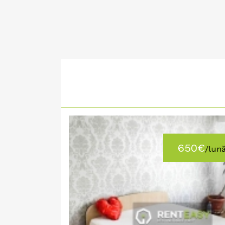
650€
/lun