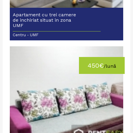
Apartament cu trei camere
de inchiriat situat in zona
UMF
Centru - UMF
450€
/lună