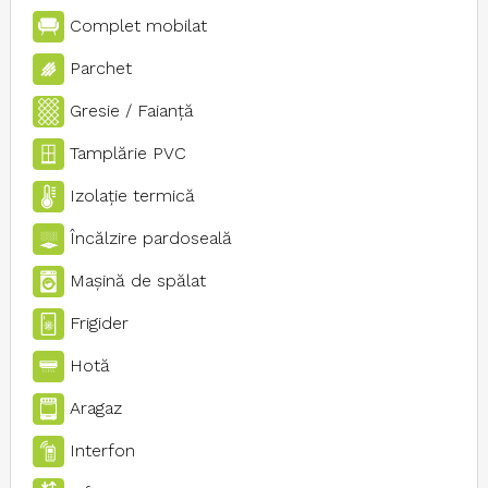
Complet mobilat
Parchet
Gresie / Faianţă
Tamplărie PVC
Izolaţie termică
Încălzire pardoseală
Maşină de spălat
Frigider
Hotă
Aragaz
Interfon