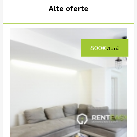
Alte oferte
800€
/lună