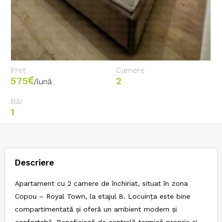
Preț
Camere
575
2
/lună
Băi
1
Descriere
Apartament cu 2 camere de închiriat, situat în zona
Copou – Royal Town, la etajul 8. Locuința este bine
compartimentată și oferă un ambient modern și
confortabil. Beneficiază de centrală termică proprie și