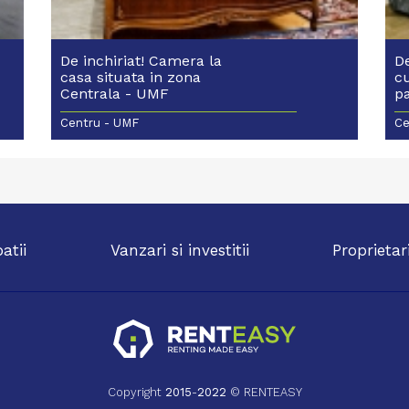
De inchiriat! Camera la
De
casa situata in zona
c
Centrala - UMF
p
Centru - UMF
Ce
patii
Vanzari si investitii
Proprietar
Copyright
2015
-
2022
© RENTEASY