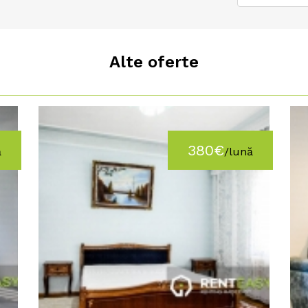
Alte oferte
380€
ă
/lună