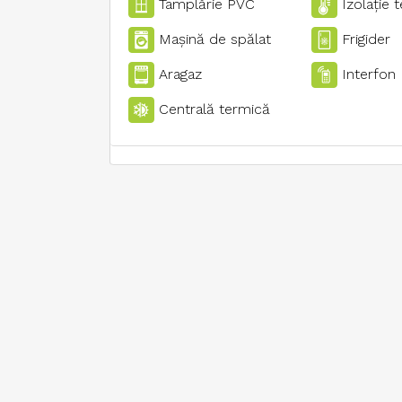
Tamplărie PVC
Izolaţie 
Maşină de spălat
Frigider
Aragaz
Interfon
Centrală termică