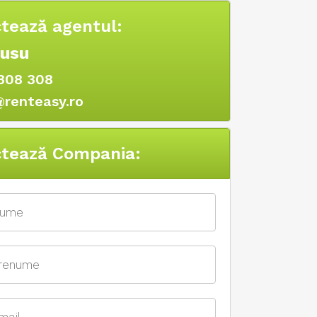
tează agentul:
Rusu
308 308
@renteasy.ro
tează Compania: