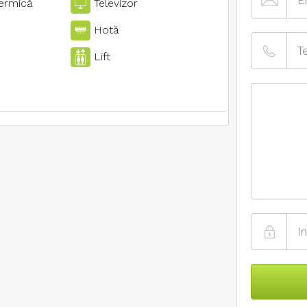
termică
Televizor
Hotă
Lift