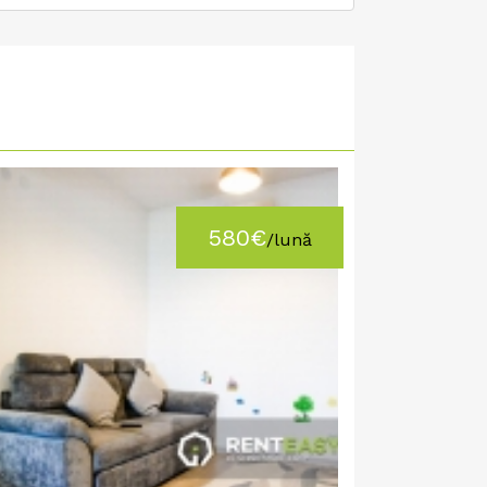
580€
/lună