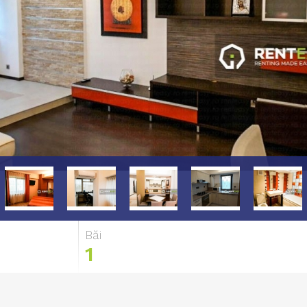
Băi
1