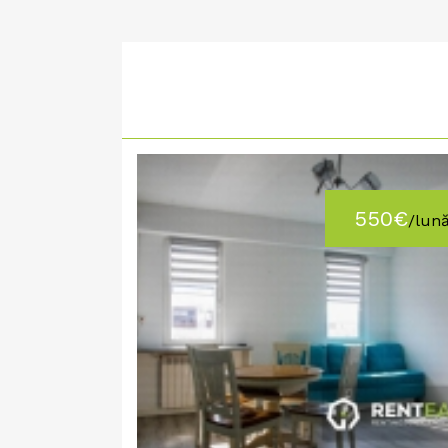
550€
/lun