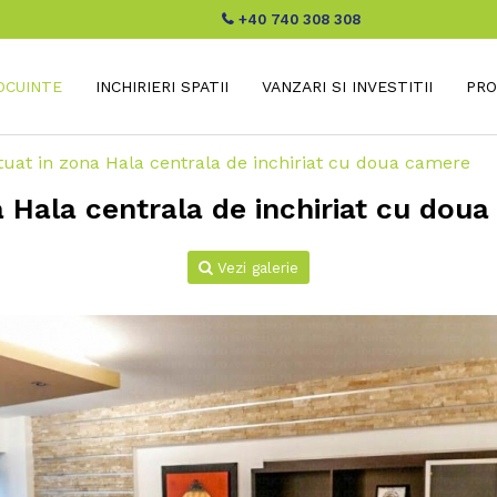
+40 740 308 308
LOCUINTE
INCHIRIERI SPATII
VANZARI SI INVESTITII
PRO
uat in zona Hala centrala de inchiriat cu doua camere
 Hala centrala de inchiriat cu dou
Vezi galerie