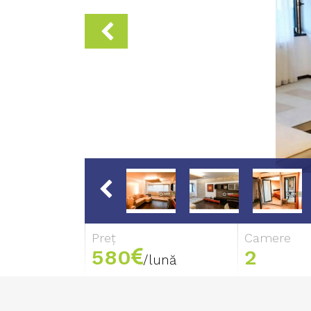
Preț
Camere
580
2
/lună