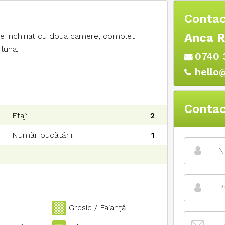
Contac
Anca 
de inchiriat cu doua camere, complet
 luna.
0740 
hello
Contac
Etaj:
2
Număr bucătării:
1
Gresie / Faianţă