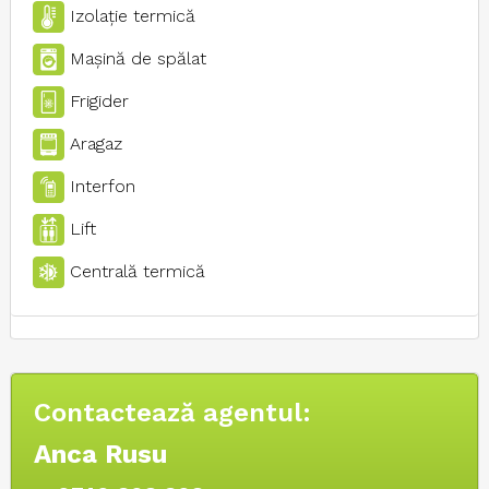
Izolaţie termică
Maşină de spălat
Frigider
Aragaz
Interfon
Lift
Centrală termică
Contactează agentul:
Anca Rusu