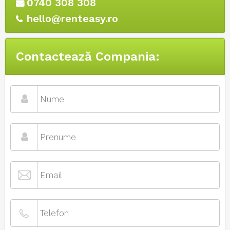
0740 308 308
hello@renteasy.ro
Contactează Compania: