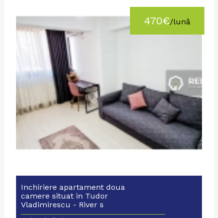
470€
/lună
Inchiriere apartament doua
camere situat in Tudor
Vladimirescu - River s
Towers