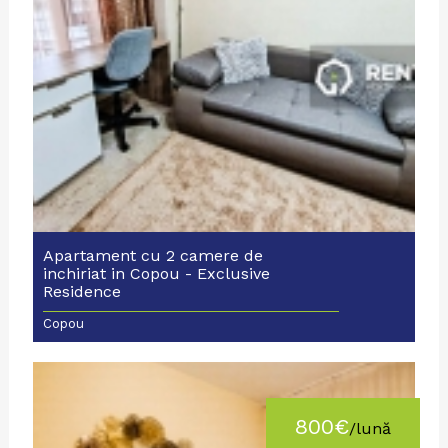
Apartament cu 2 camere de
inchiriat in Copou - Exclusive
Residence
Copou
800€
/lună