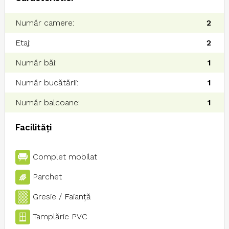
Număr camere:
2
Etaj:
2
Număr băi:
1
Număr bucătării:
1
Număr balcoane:
1
Facilități
Complet mobilat
Parchet
Gresie / Faianţă
Tamplărie PVC