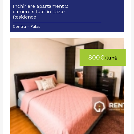
Inchiriere apartament 2
camere situat in Lazar
Residence
Centru - Palas
800€
/lună