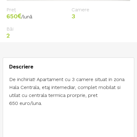
Preț
Camere
650
3
/lună
Băi
2
Descriere
De inchiriat! Apartament cu 3 camere situat in zona
Hala Centrala, etaj intemediar, complet mobilat si
utilat cu centrala termica prorprie, pret
650 euro/luna.