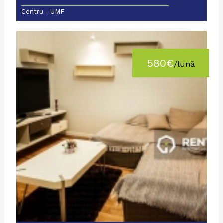
Centru - UMF
580€
/lună