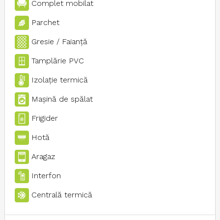
Complet mobilat
Parchet
Gresie / Faianţă
Tamplărie PVC
Izolaţie termică
Maşină de spălat
Frigider
Hotă
Aragaz
Interfon
Centrală termică