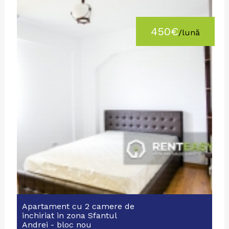
450€
/lună
Apartament cu 2 camere de
inchiriat in zona Sfantul
Andrei - bloc nou