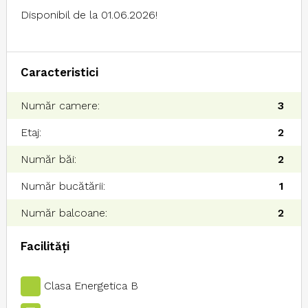
Disponibil de la 01.06.2026!
Caracteristici
Număr camere:
3
Etaj:
2
Număr băi:
2
Număr bucătării:
1
Număr balcoane:
2
Facilități
Clasa Energetica B