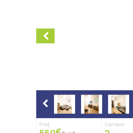
Preț
Camere
550
2