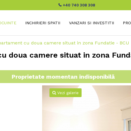
+40 740 308 308
LOCUINTE
INCHIRIERI SPATII
VANZARI SI INVESTITII
PRO
Apartament cu doua camere situat in zona Fundatie - BCU
cu doua camere situat in zona Fund
Proprietate momentan indisponibilă
Vezi galerie