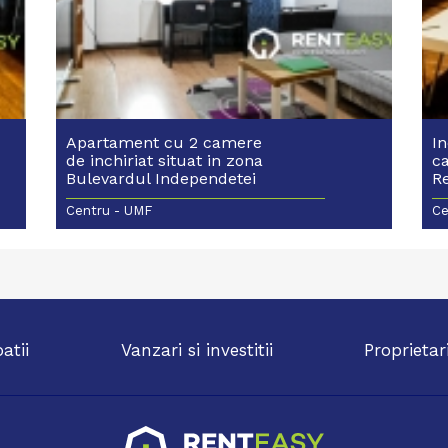
Apartament cu 2 camere
I
de inchiriat situat in zona
c
Bulevardul Independetei
R
- UMF
Centru - UMF
Ce
patii
Vanzari si investitii
Proprietar