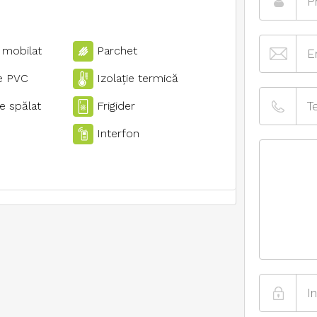
 mobilat
Parchet
e PVC
Izolaţie termică
e spălat
Frigider
Interfon