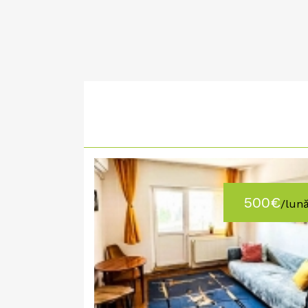
500€
/lun