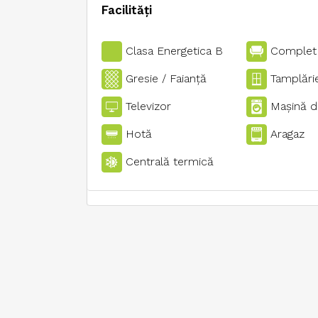
Facilități
Clasa Energetica B
Complet
Gresie / Faianţă
Tamplări
Televizor
Maşină d
Hotă
Aragaz
Centrală termică