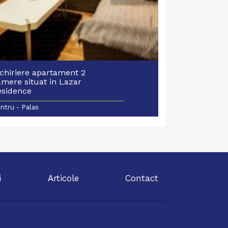
nchiriere apartament 2
amere situat in Lazar
esidence
ntru - Palas
i
Articole
Contact