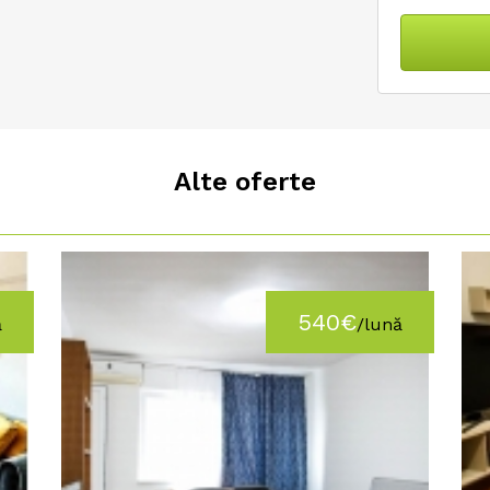
Alte oferte
540€
ă
/lună