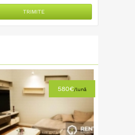
TRIMITE
580€
/lună