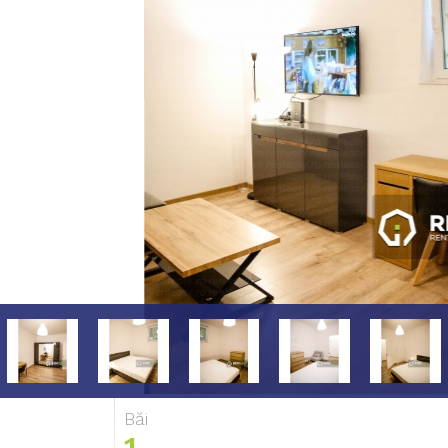
Băi
1