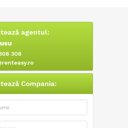
tează agentul:
Rusu
308 308
@renteasy.ro
tează Compania: