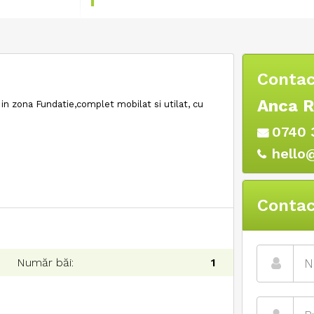
Contac
Anca 
in zona Fundatie,complet mobilat si utilat, cu
0740 
hello
Contac
Număr băi:
1