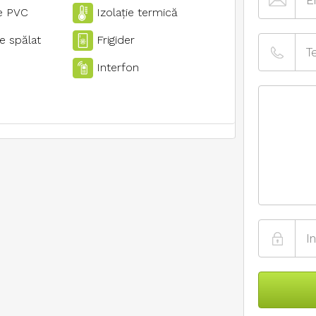
e PVC
Izolaţie termică
e spălat
Frigider
Interfon