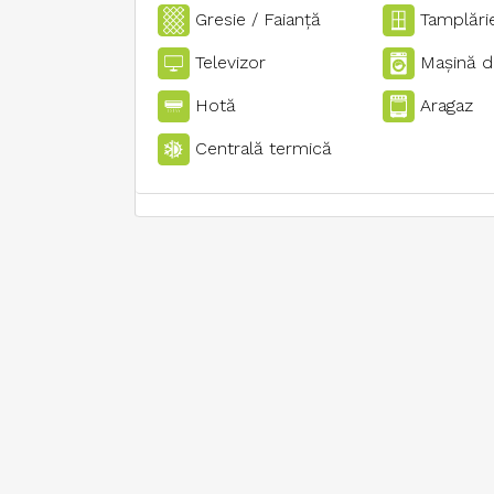
Gresie / Faianţă
Tamplări
Televizor
Maşină d
Hotă
Aragaz
Centrală termică