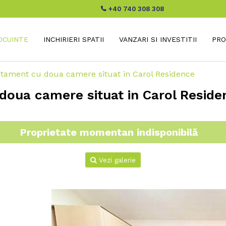
+40 740 308 308
LOCUINTE
INCHIRIERI SPATII
VANZARI SI INVESTITII
PRO
rtament cu doua camere situat in Carol Residence
 doua camere situat in Carol Reside
Proprietate momentan indisponibilă
Vezi galerie