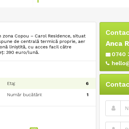
Contac
n zona Copou – Carol Residence, situat
Dispune de centrală termică proprie, aer
Anca 
onă liniștită, cu acces facil către
Preț: 390 euro/lună.
0740 
hello
Contac
Etaj:
6
Număr bucătării:
1