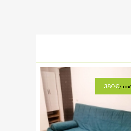
380€
/lun