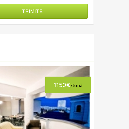
TRIMITE
1150€
/lună