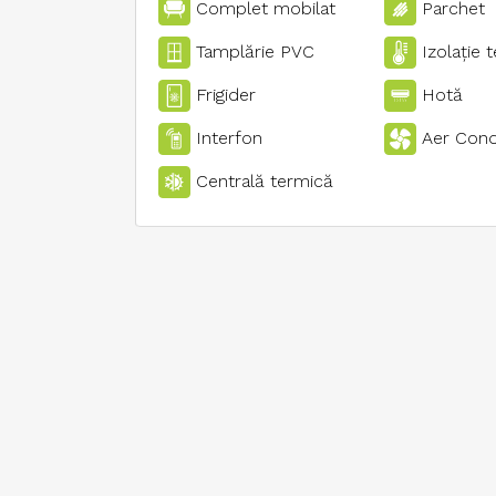
Complet mobilat
Parchet
Tamplărie PVC
Izolaţie 
Frigider
Hotă
Interfon
Aer Cond
Centrală termică