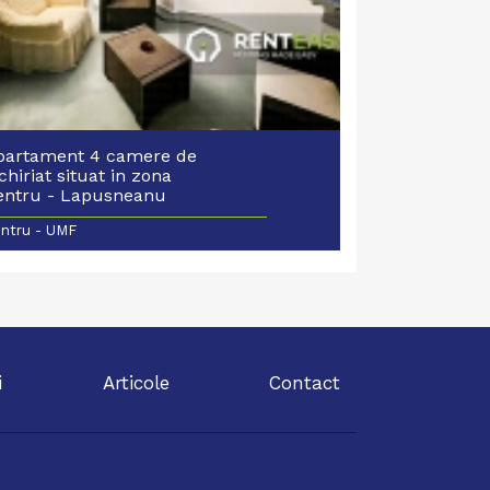
partament 4 camere de
chiriat situat in zona
entru - Lapusneanu
ntru - UMF
i
Articole
Contact