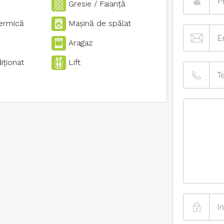
Gresie / Faianţă
termică
Maşină de spălat
Aragaz
iţionat
Lift