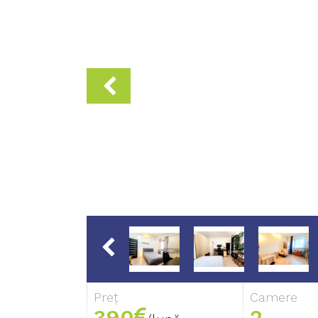
Preț
Camere
390
2