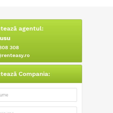
tează agentul:
Rusu
308 308
@renteasy.ro
tează Compania: