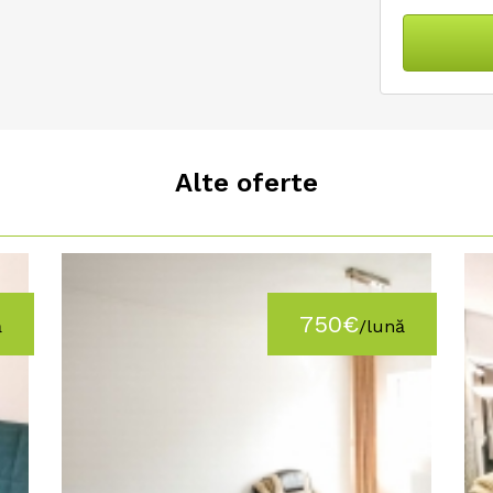
Alte oferte
750€
ă
/lună