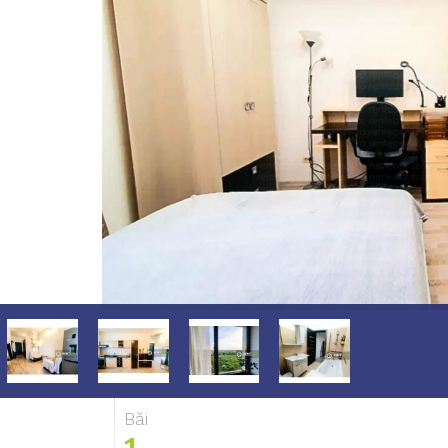
Băi
1