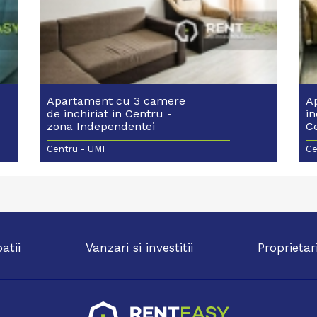
Apartament cu 3 camere
A
de inchiriat in Centru -
in
zona Independentei
C
Centru - UMF
Ce
patii
Vanzari si investitii
Proprietar