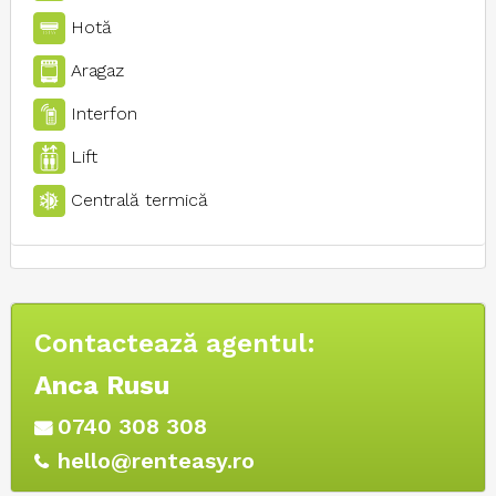
Hotă
Aragaz
Interfon
Lift
Centrală termică
Contactează agentul:
Anca Rusu
0740 308 308
hello@renteasy.ro