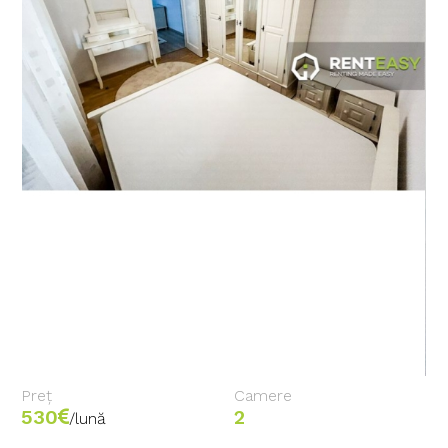
Preț
Camere
530
2
/lună