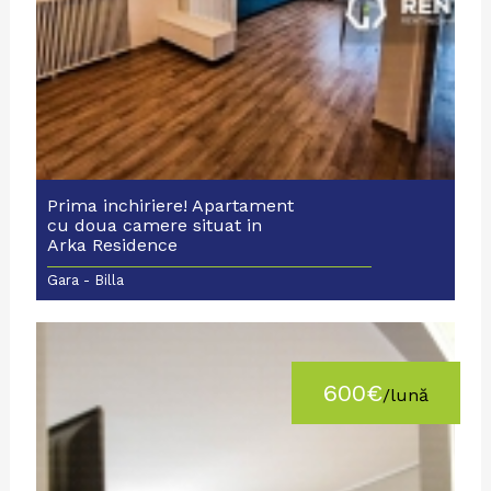
Prima inchiriere! Apartament
cu doua camere situat in
Arka Residence
Gara - Billa
600€
/lună