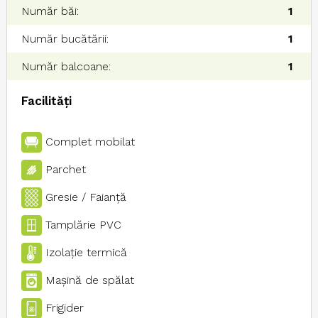
Număr băi:
1
Număr bucătării:
1
Număr balcoane:
1
Facilități
Complet mobilat
Parchet
Gresie / Faianţă
Tamplărie PVC
Izolaţie termică
Maşină de spălat
Frigider