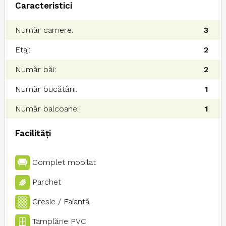
Caracteristici
Număr camere:
3
Etaj:
2
Număr băi:
2
Număr bucătării:
1
Număr balcoane:
1
Facilități
Complet mobilat
Parchet
Gresie / Faianţă
Tamplărie PVC