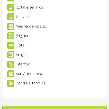
Izolaţie termică
Televizor
Maşină de spălat
Frigider
Hotă
Aragaz
Interfon
Aer Condiţionat
Centrală termică