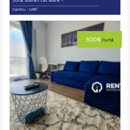
zona Stefan cel Mare -
Ipsilanti
Centru - UMF
500€
/lună