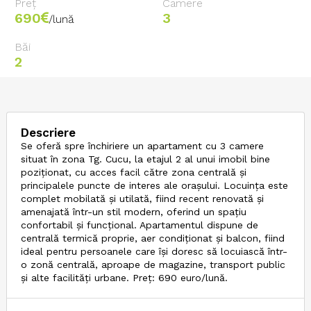
Preț
Camere
690
3
/lună
Băi
2
Descriere
Se oferă spre închiriere un apartament cu 3 camere
situat în zona Tg. Cucu, la etajul 2 al unui imobil bine
poziționat, cu acces facil către zona centrală și
principalele puncte de interes ale orașului. Locuința este
complet mobilată și utilată, fiind recent renovată și
amenajată într-un stil modern, oferind un spațiu
confortabil și funcțional. Apartamentul dispune de
centrală termică proprie, aer condiționat și balcon, fiind
ideal pentru persoanele care își doresc să locuiască într-
o zonă centrală, aproape de magazine, transport public
și alte facilități urbane. Preț: 690 euro/lună.