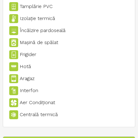
Tamplărie PVC
Izolaţie termică
Încălzire pardoseală
Maşină de spălat
Frigider
Hotă
Aragaz
Interfon
Aer Condiţionat
Centrală termică