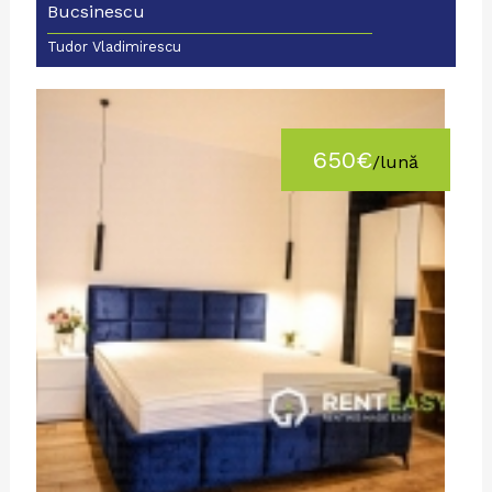
Bucsinescu
Tudor Vladimirescu
650€
/lună