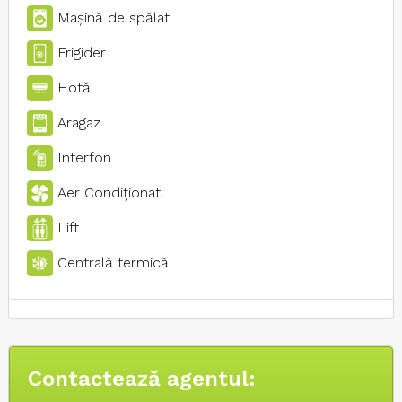
Maşină de spălat
Frigider
Hotă
Aragaz
Interfon
Aer Condiţionat
Lift
Centrală termică
Contactează agentul: