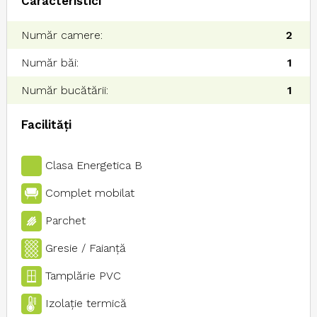
Caracteristici
Număr camere:
2
Număr băi:
1
Număr bucătării:
1
Facilități
Clasa Energetica B
Complet mobilat
Parchet
Gresie / Faianţă
Tamplărie PVC
Izolaţie termică