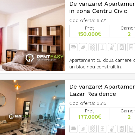
De vanzare! Apartame
in zona Centru Civic
Cod ofertă: 6521
Preț
Came
150.000
2
Apartament cu două camere de 
un bloc nou construit în...
De vanzare! Apartamen
Lazar Residence
Cod ofertă: 6515
Preț
Came
177.000
2