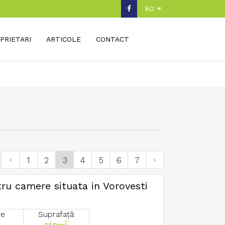
RO
PRIETARI
ARTICOLE
CONTACT
1
2
3
4
5
6
7
tru camere situata in Vorovesti
re
Suprafață
2
140m