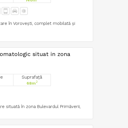
re în Vorovești, complet mobilată și
omatologic situat in zona
re
Suprafață
2
68m
re situată în zona Bulevardul Primăverii,