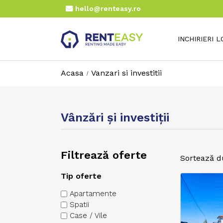
hello@renteasy.ro
INCHIRIERI 
Acasa
Vanzari si investitii
Vânzări şi investiţii
Filtrează oferte
Sortează d
Tip oferte
Apartamente
Spatii
Case / Vile