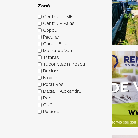
Zonă
Centru - UMF
Centru - Palas
Copou
Pacurari
Gara - Billa
Moara de Vant
Tatarasi
Tudor Vladimirescu
Bucium
Nicolina
Podu Ros
Dacia - Alexandru
Rediu
CUG
Poitiers