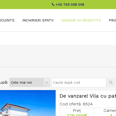
+40 740 308 308
LOCUINTE
INCHIRIERI SPATII
VANZARI SI INVESTITII
PRO
upă:
De vanzare! Vila cu pa
Cod ofertă: 6524
Preț
Came
179.000
4