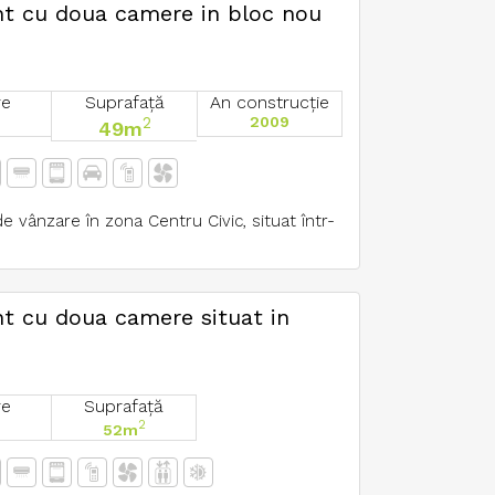
nt cu doua camere in bloc nou
re
Suprafață
An construcție
2
2009
49m
vânzare în zona Centru Civic, situat într-
t cu doua camere situat in
re
Suprafață
2
52m