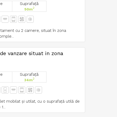
re
Suprafață
2
50m
tament cu 2 camere, situat în zona
omple...
e vanzare situat in zona
re
Suprafață
2
34m
 mobilat și utilat, cu o suprafață utilă de
1...