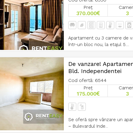
Preț
Came
370.000
3
Apartament cu 3 camere de vâ
într-un bloc nou, la etajul 5....
De vanzare! Apartamen
Bld. Independentei
Cod ofertă: 6544
Preț
Came
175.000
3
Se oferă spre vânzare un apa
– Bulevardul Inde...