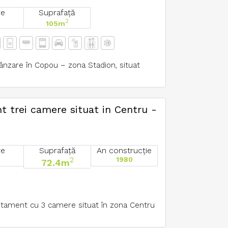
re
Suprafață
2
105m
nzare în Copou – zona Stadion, situat
t trei camere situat in Centru -
re
Suprafață
An construcție
2
1980
72.4m
rtament cu 3 camere situat în zona Centru