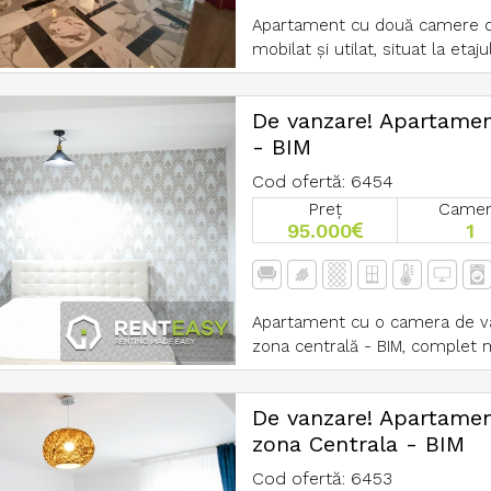
Apartament cu două camere de
mobilat și utilat, situat la etajul
De vanzare! Apartamen
- BIM
Cod ofertă: 6454
Preț
Came
95.000
1
Apartament cu o camera de va
zona centrală - BIM, complet m
De vanzare! Apartamen
zona Centrala - BIM
Cod ofertă: 6453