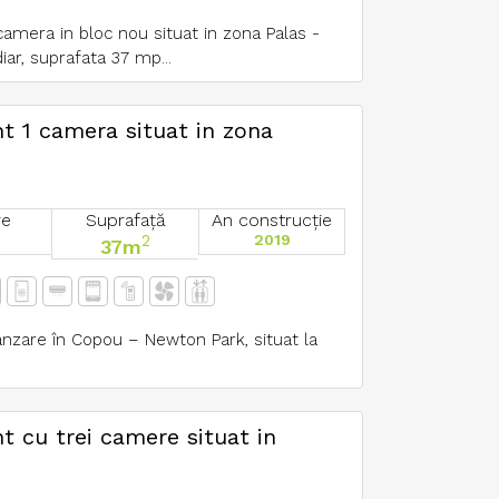
amera in bloc nou situat in zona Palas -
ar, suprafata 37 mp...
t 1 camera situat in zona
re
Suprafață
An construcție
2
2019
37m
nzare în Copou – Newton Park, situat la
t cu trei camere situat in