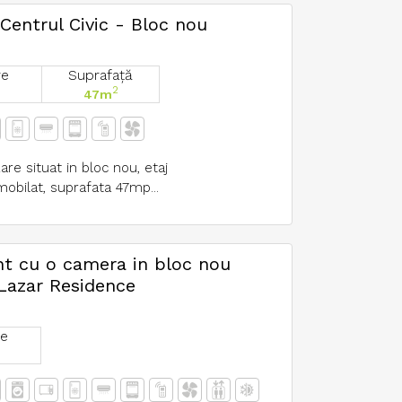
entrul Civic - Bloc nou
re
Suprafață
2
47m
e situat in bloc nou, etaj
mobilat, suprafata 47mp...
t cu o camera in bloc nou
 Lazar Residence
e