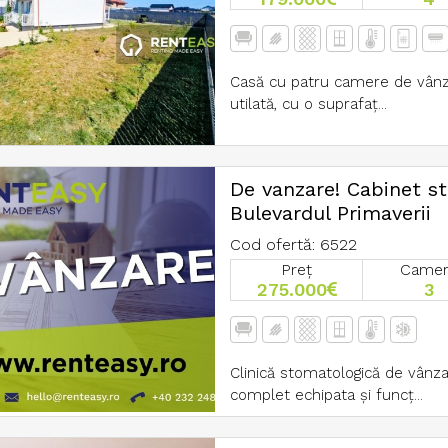
Casă cu patru camere de vânza
utilată, cu o suprafaț...
De vanzare! Cabinet st
Bulevardul Primaverii
Cod ofertă: 6522
Preț
Came
275.000
3
Clinică stomatologică de vânza
complet echipata și funcț...