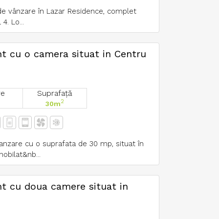
 vânzare în Lazar Residence, complet
 4. Lo...
t cu o camera situat in Centru
re
Suprafață
2
30m
nzare cu o suprafata de 30 mp, situat în
obilat&nb...
t cu doua camere situat in