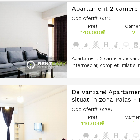
Apartament 2 camere C
Cod ofertă: 6375
Preț
Came
140.000
2
Apartament 2 camere de vanzar
intermediar, complet utilat si 
De Vanzare! Apartamen
situat in zona Palas -
Cod ofertă: 6206
Preț
Camer
110.000
1