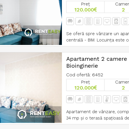
Preț
Came
120.000
2
Se oferă spre vânzare un apar
centrală - BIM. Locuința este c
Apartament 2 camere d
Bioinginerie
Cod ofertă: 6452
Preț
Came
120.000
2
Apartament de vânzare, complet
34 mp și o terasă spațioasă de 