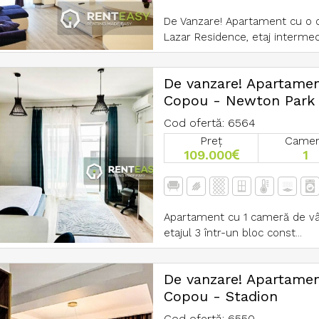
De Vanzare! Apartament cu o c
Lazar Residence, etaj intermedi
De vanzare! Apartamen
Copou - Newton Park
Cod ofertă: 6564
Preț
Came
109.000
1
Apartament cu 1 cameră de vâ
etajul 3 într-un bloc const...
De vanzare! Apartamen
Copou - Stadion
Cod ofertă: 6550