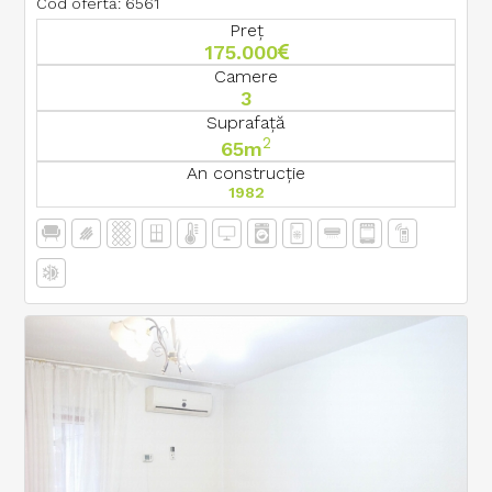
Cod ofertă: 6561
Preț
175.000
Camere
3
Suprafață
2
65m
An construcție
1982