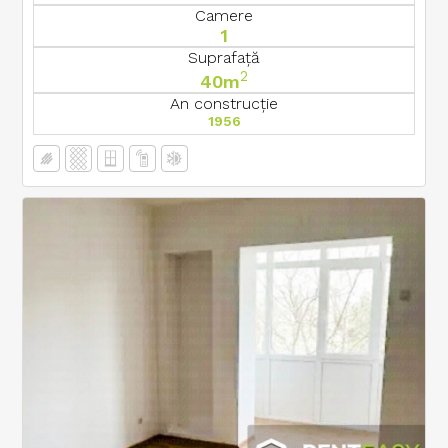
Camere
1
Suprafață
2
40m
An construcție
1956