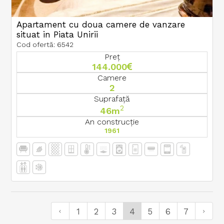
Apartament cu doua camere de vanzare
situat in Piata Unirii
Cod ofertă: 6542
Preț
144.000
Camere
2
Suprafață
2
46m
An construcție
1961
1
2
3
4
5
6
7