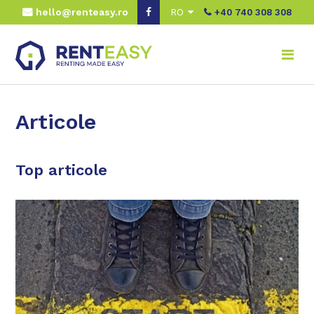
hello@renteasy.ro
RO
+40 740 308 308
Articole
Top articole