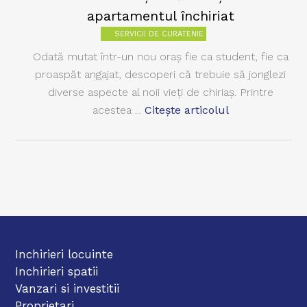
apartamentul închiriat
SERVICII DE CURATENIE
Odată mutat într-un nou oraş fie ca student, fie ca
proaspăt angajat, descoperi că trebuie să jonglezi
diverse aspecte al noii vieţi de chiriaş. Printre
acestea ...
Citește articolul
Inchirieri locuinte
Inchirieri spatii
Vanzari si investitii
Proprietari