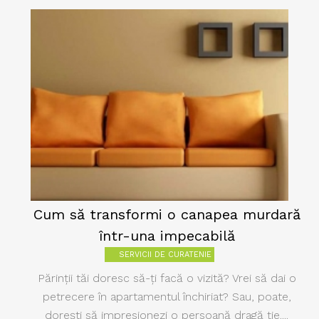
Cum să transformi o canapea murdară
într-una impecabilă
SERVICII DE CURATENIE
Părinţii tăi doresc să-ţi facă o vizită? Vrei să dai o
petrecere în apartamentul închiriat? Sau, poate,
doreşti să impresionezi o persoană dragă ţie....